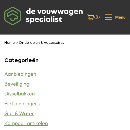
(
)
Menu
0
>
Home
Onderdelen & Accessoires
Product toegevoegd aan winkelwagen
Direct naar
Verder winkelen
Categorieën
winkelmand
Aanbiedingen
Beveiliging
Disselbakken
Fietsendragers
Gas & Water
Kampeer artikelen