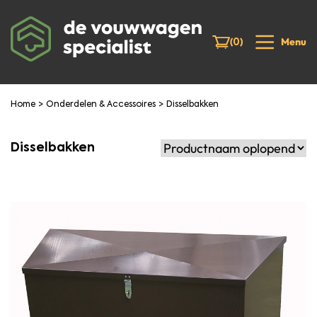
(
)
Menu
0
>
>
Home
Onderdelen & Accessoires
Disselbakken
Product toegevoegd aan winkelwagen
Direct naar
Verder winkelen
Disselbakken
winkelmand